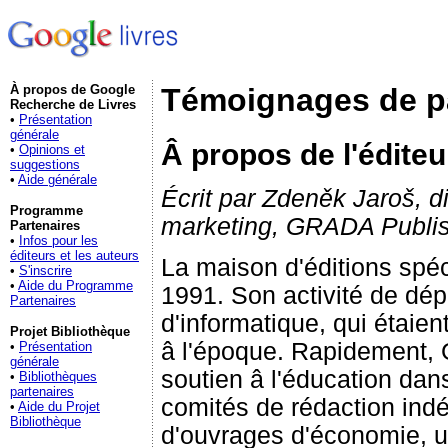
À propos de Google
Témoignages de p
Recherche de Livres
•
Présentation
générale
Â propos de l'édite
•
Opinions et
suggestions
•
Aide générale
Écrit par Zdeněk Jaroš, d
Programme
marketing, GRADA Publi
Partenaires
•
Infos pour les
éditeurs et les auteurs
La maison d'éditions spéc
•
S'inscrire
•
Aide du Programme
1991. Son activité de dép
Partenaires
d'informatique, qui étaien
Projet Bibliothèque
â l'époque. Rapidement, 
•
Présentation
générale
soutien â l'éducation dan
•
Bibliothèques
partenaires
comités de rédaction indé
•
Aide du Projet
Bibliothèque
d'ouvrages d'économie, u