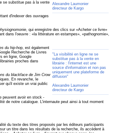
ne se substitue pas à la vente
Alexandre Laumonier
directeur de Kargo
ettant d'indexer des ouvrages
 physiognomonie
, qui enregistre des clics sur «Acheter ce livre»
nt dans l'oeuvre : «la littérature en estampes», «pathognomie»,
es du hip-ho
p, est également
r Google Recherche de Livres
"La visibilité en ligne ne se
rs en ligne, Google
substitue pas à la vente en
librairies proches dans
librairie : l'internet est une
source d'information et non pas
uniquement une plateforme de
ons du blackface de Jim Crow
diffusion"
tiques. En revanche, le
 qu'il existe un vrai public
Alexandre Laumonier
directeur de Kargo
e peuvent avoir en stock -
ité de notre catalogue. L'internaute peut ainsi à tout moment
té du texte des titres proposés par les éditeurs participants
sur un titre dans les résultats de la recherche, ils accèdent à