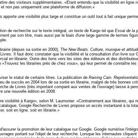
 attire des visiteurs supplémentaires. «Etant entendu que la visibilité en ligne 
ion et non pas uniquement une plateforme de diffusion.»
pporte une visibilité plus large et constitue un outil tout à fait unique perm
on de recherche sur le texte intégral, un texte de Kargo tel que
Essai de la
ent par son titre, mais aussi par le biais d'une large gamme de termes figura
ple.
brairie (depuis sa sortie en 2000),
The New Beats. Culture, musique et attitud
ivres. Il faut donc constater que la visibilité et la consultation d'un livre su
ial en librairie. Outre des liens vers les sites des éditeurs et des distributeu
n «Trouvez les librairies près de chez vous», qui leur permet de connaître les 
er le statut de certains titres. La publication de
Raising Cain. Représentati
eu de succès en 2004 lors de sa sortie en librairie, malgré de très bonnes cri
che de Livres (très important comparé aux ventes de l'ouvrage) laisse à penser
ire une nouvelle édition en 2008.
 visibilité à Kargo», selon M. Laumonier. «Contrairement aux libraires, qui n
e catalogue, Google Recherche de Livres propose un accès instantané à la total
, soit en ligne, soit en librairie.»
assurer la promotion de leur catalogue sur Google. Google numérise l'intégrali
vrages portant sur l'objet de leur recherche. Lorsque les internautes cliquent 