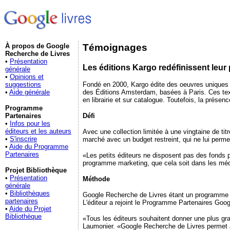
À propos de Google
Témoignages
Recherche de Livres
•
Présentation
Les éditions Kargo redéfinissent leu
générale
•
Opinions et
Fondé en 2000, Kargo édite des oeuvres uniques et 
suggestions
des Éditions Amsterdam, basées à Paris. Ces text
•
Aide générale
en librairie et sur catalogue. Toutefois, la prése
Programme
Défi
Partenaires
•
Infos pour les
éditeurs et les auteurs
Avec une collection limitée à une vingtaine de tit
•
S'inscrire
marché avec un budget restreint, qui ne lui perme
•
Aide du Programme
Partenaires
«Les petits éditeurs ne disposent pas des fonds 
programme marketing, que cela soit dans les médi
Projet Bibliothèque
•
Présentation
Méthode
générale
•
Bibliothèques
Google Recherche de Livres étant un programme gra
partenaires
L'éditeur a rejoint le Programme Partenaires Goo
•
Aide du Projet
Bibliothèque
«Tous les éditeurs souhaitent donner une plus gr
Laumonier. «Google Recherche de Livres permet à 