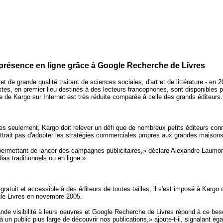
r présence en ligne grâce à Google Recherche de Livres
de grande qualité traitant de sciences sociales, d'art et de littérature - en 
es, en premier lieu destinés à des lecteurs francophones, sont disponibles pa
nce de Kargo sur Internet est très réduite comparée à celle des grands éditeurs.
res seulement, Kargo doit relever un défi que de nombreux petits éditeurs conn
ttrait pas d'adopter les stratégies commerciales propres aux grandes maisons 
permettant de lancer des campagnes publicitaires,» déclare Alexandre Laumon
as traditionnels ou en ligne.»
tuit et accessible à des éditeurs de toutes tailles, il s'est imposé à Kargo 
gle Livres en novembre 2005.
ande visibilité à leurs oeuvres et Google Recherche de Livres répond à ce bes
un public plus large de découvrir nos publications,» ajoute-t-il, signalant é