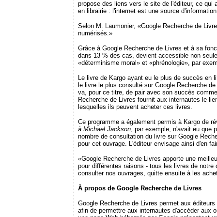
propose des liens vers le site de l'éditeur, ce qui
en librairie : l'internet est une source d'informat
Selon M. Laumonier, «Google Recherche de Livres a
numérisés.»
Grâce à Google Recherche de Livres et à sa foncti
dans 13 % des cas, devient accessible non seulem
«déterminisme moral» et «phrénologie», par exem
Le livre de Kargo ayant eu le plus de succès en li
le livre le plus consulté sur Google Recherche de L
va, pour ce titre, de pair avec son succès commerc
Recherche de Livres fournit aux internautes le lie
lesquelles ils peuvent acheter ces livres.
Ce programme a également permis à Kargo de révis
à Michael Jackson
, par exemple, n'avait eu que p
nombre de consultation du livre sur Google Recher
pour cet ouvrage. L'éditeur envisage ainsi d'en fa
«Google Recherche de Livres apporte une meilleure
pour différentes raisons - tous les livres de notr
consulter nos ouvrages, quitte ensuite à les acheter
À propos de Google Recherche de Livres
Google Recherche de Livres permet aux éditeurs d'
afin de permettre aux internautes d'accéder aux ou